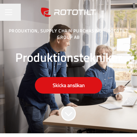
Dela sidan
KARRIÄRMENY
PRODUKTION, SUPPLY CHAIN PURCHASING
·
ROTOTILT
GROUP AB
Produktionstekniker
Skicka ansökan