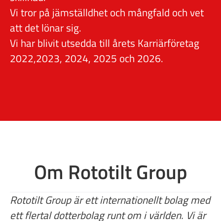
Vi tror på jämställdhet och mångfald och vet
att det lönar sig.
Vi har blivit utsedda till årets Karriärföretag
2022,2023, 2024, 2025 och 2026.
Om Rototilt Group
Rototilt Group är ett internationellt bolag med
ett flertal dotterbolag runt om i världen. Vi är