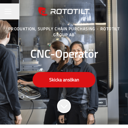
Dela sidan
KARRIÄRMENY
PRODUKTION, SUPPLY CHAIN PURCHASING
·
ROTOTILT
GROUP AB
CNC-Operatör
Skicka ansökan