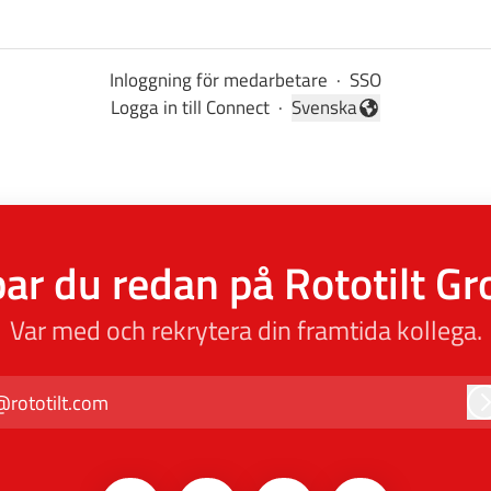
Inloggning för medarbetare
·
SSO
Logga in till Connect
·
Svenska
Byt språk
ar du redan på Rototilt G
Var med och rekrytera din framtida kollega.
@rototilt.com