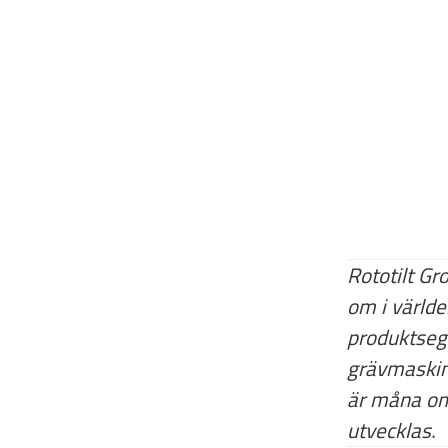
Rototilt Gr
om i världe
produktsegm
grävmaskine
är måna om 
utvecklas.