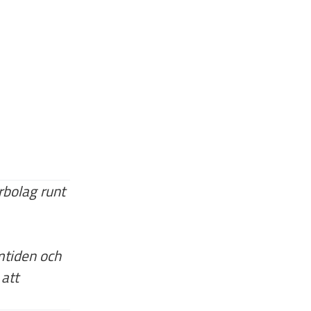
erbolag runt
amtiden och
 att