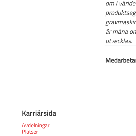
om i världe
produktsegm
grävmaskine
är måna om 
utvecklas.
Medarbeta
Karriärsida
Avdelningar
Platser