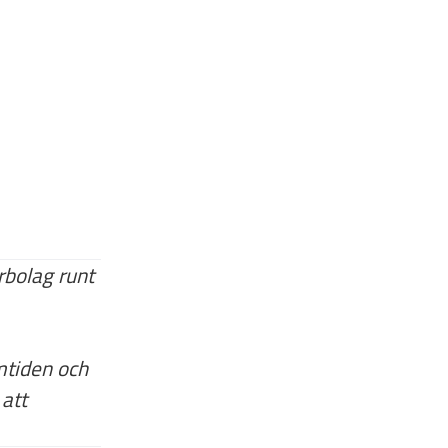
erbolag runt
amtiden och
 att