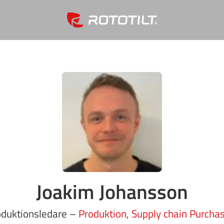
Joakim Johansson
oduktionsledare –
Produktion, Supply chain Purcha