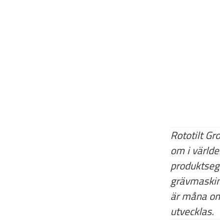
Rototilt Gr
om i världe
produktsegm
grävmaskine
är måna om 
utvecklas.