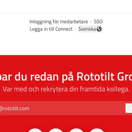
Inloggning för medarbetare
·
SSO
Logga in till Connect
·
Svenska
Byt språk
ar du redan på Rototilt G
Var med och rekrytera din framtida kollega.
@rototilt.com